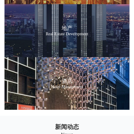
地产
Real Estate Development
酒店
Hotel Management
新闻动态