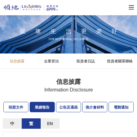
信息披露
企業管治
投資者日誌
投資者關系聯絡
信息披露
Information Disclosure
招股文件
業績報告
公告及通函
推介會材料
電郵通知
中
繁
EN